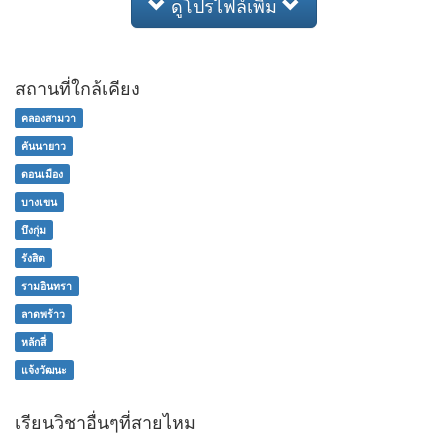
ดูโปรไฟล์เพิ่ม
สถานที่ใกล้เคียง
คลองสามวา
คันนายาว
ดอนเมือง
บางเขน
บึงกุ่ม
รังสิต
รามอินทรา
ลาดพร้าว
หลักสี่
แจ้งวัฒนะ
เรียนวิชาอื่นๆที่สายไหม