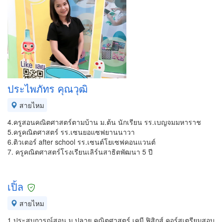
ประไพภัทร คุณวุฒิ
สายไหม
4.ครูสอนคณิตศาสตร์ตามบ้าน ม.ต้น นักเรียน รร.เบญจมมหาราช
5.ครูคณิตศาสตร์ รร.เซนยอแซฟยานนาวา
6.ติวเตอร์ after school รร.เซนต์โยเซฟคอนแวนต์
7. ครูคณิตศาสตร์โรงเรียนเลิร์นสาธิตพัฒนา 5 ปี
เปิ้ล
สายไหม
1.ประสบการณ์สอน ม.ปลาย คณิตศาสตร์ เคมี ฟิสิกส์ คอร์สเตรียมสอบ