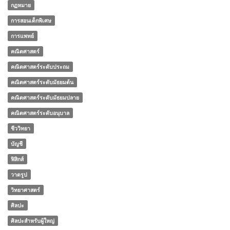
กฏหมาย
การสอนเด็กพิเศษ
การแพทย์
คณิตศาสตร์
คณิตศาสตร์ระดับประถม
คณิตศาสตร์ระดับมัธยมต้น
คณิตศาสตร์ระดับมัธยมปลาย
คณิตศาสตร์ระดับอนุบาล
ชีววิทยา
บัญชี
ฟิสิกส์
วาดรูป
วิทยาศาสตร์
ศิลปะ
ศิลปะสำหรับผู้ใหญ่