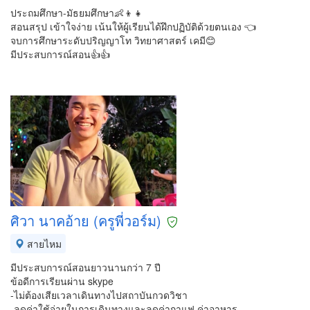
ประถมศึกษา-มัธยมศึกษา👶👦👧
สอนสรุป เข้าใจง่าย เน้นให้ผู้เรียนได้ฝึกปฏิบัติด้วยตนเอง 👈
จบการศึกษาระดับปริญญาโท วิทยาศาสตร์ เคมี😊
มีประสบการณ์สอน👍👍
ศิวา นาคอ้าย (ครูพี่วอร์ม)
สายไหม
มีประสบการณ์สอนยาวนานกว่า 7 ปี
ข้อดีการเรียนผ่าน skype
-ไม่ต้องเสียเวลาเดินทางไปสถาบันกวดวิชา
-ลดค่าใช้จ่ายในการเดินทางและลดค่ากาแฟ ค่าอาหาร