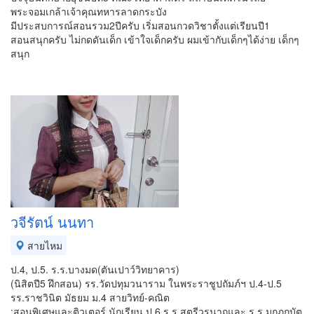
พระจอมเกล้าเจ้าคุณทหารลาดกระบัง
มีประสบการณ์สอนรวม2ปีครับ เริ่มสอนกวดวิชาตั้งแต่เรียนปี1
สอนสนุกครับ ไม่กดดันเด็ก เข้าใจเด็กครับ ผมเข้ากับเด็กๆได้ง่าย เด็กๆ
สนุก
วจีรัตน์ นนทา
สายไหม
ป.4, ป.5. ร.ร.บางมด(ตันเปาว์วิทยาคาร)
(นิสิตปี5 ฝึกสอน) รร.วัดปทุมวนาราม ในพระราชูปถัมภ์ฯ ป.4-ป.5
รร.ราชวินิต มัธยม ม.4 สายวิทย์-คณิต
:สอนพิเศษและติวเตอร์ นักเรียน ป.6 ร.ร.สตรีวรนาถและ ร.ร.มกุฏกบัต