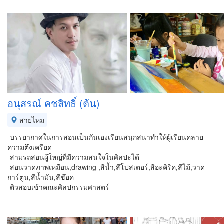
อนุสรณ์ คชสิทธิ์ (ต้น)
สายไหม
-บรรยากาศในการสอนเป็นกันเองเรียนสนุกสนาทำให้ผู้เรียนคลาย
ความตึงเครียด
-สามรถสอนผู้ใหญ่ที่มีความสนใจในศิลปะได้
-สอนวาดภาพเหมือน,drawing ,สีน้ำ,สีโปสเตอร์,สีอะคิริค,สีไม้,วาด
การ์ตูน,สีน้ำมัน,สีช๊อค
-ติวสอบเข้าคณะศิลปกรรมศาสตร์