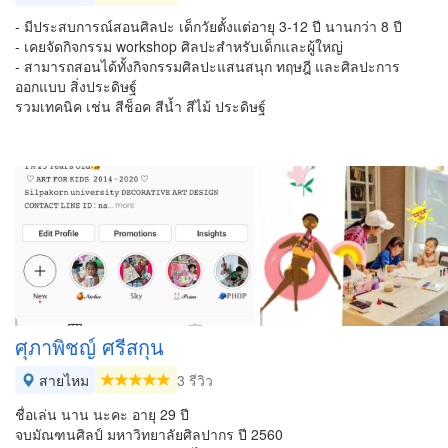
- มีประสบการณ์สอนศิลปะ เด็กวัยตั้งแต่อายุ 3-12 ปี นานกว่า 8 ปี
- เคยจัดกิจกรรม workshop ศิลปะสำหรับเด็กและผู้ใหญ่
- สามารถสอนได้ทั้งกิจกรรมศิลปะแสนสนุก ทฤษฎี และศิลปะการ
ออกแบบ สิ่งประดิษฐ์
รวมเทคนิค เช่น สีช็อค สีน้ำ สีไม้ ประดิษฐ์
ศุภาพิชญ์ ศรีสกุน
สายไหม
3 รีวิว
ชื่อเล่น นาน นะคะ อายุ 29 ปี
จบมัณฑนศิลป์ มหาวิทยาลัยศิลปากร ปี 2560