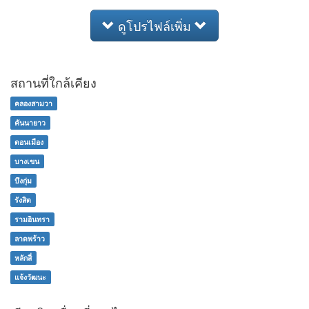
ดูโปรไฟล์เพิ่ม
สถานที่ใกล้เคียง
คลองสามวา
คันนายาว
ดอนเมือง
บางเขน
บึงกุ่ม
รังสิต
รามอินทรา
ลาดพร้าว
หลักสี่
แจ้งวัฒนะ