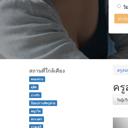
วั
ดำเน
สถานที่ใกล้เคียง
ครูสอ
คลองสาน
ครู
ดุสิต
บางรัก
วัยผู้เ
ป้อมปราบศัตรูพ่าย
พญาไท
พระนคร
ราชเทวี