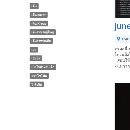
เต้น
เต้น cover
jun
เต้น K-pop
เต้นสำหรับผู้ใหญ่
ปทุม
เต้นสำหรับเด็ก
ครอสนี้เ
เบส
ไปจนถึง
เปียโน
- สอนให้
- แนวาก
เปียโนสำหรับเด็ก
แซกโซโฟน
ไวโอลิน