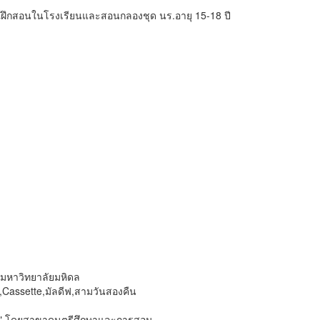
์ฝึกสอนในโรงเรียนและสอนกลองชุด นร.อายุ 15-18 ปี
 มหาวิทยาลัยมหิดล
้,Cassette,มัลดีฟ,สามวันสองคืน
สั้น" โดยสาขาดนตรีศึกษาและการสอน…