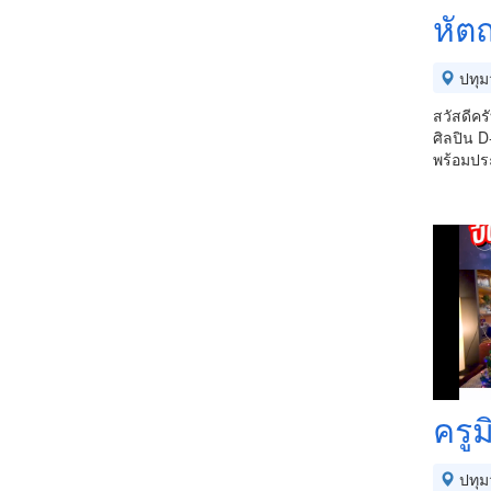
หัตถ
ปทุม
สวัสดีคร
ศิลปิน D
พร้อมประ
ครูม
ปทุม