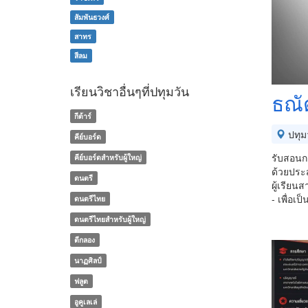
สัมพันธวงศ์
สาทร
สีลม
เรียนวิชาอื่นๆที่ปทุมวัน
ธณัต
กีต้าร์
ปทุม
คีย์บอร์ด
รับสอนก
คีย์บอร์ดสำหรับผู้ใหญ่
ด้วยประ
ดนตรี
ผู้เรียน
- เพื่อเป
ดนตรีไทย
ดนตรีไทยสำหรับผู้ใหญ่
ตีกลอง
นาฏศิลป์
ฟลูต
อูคูเลเล่