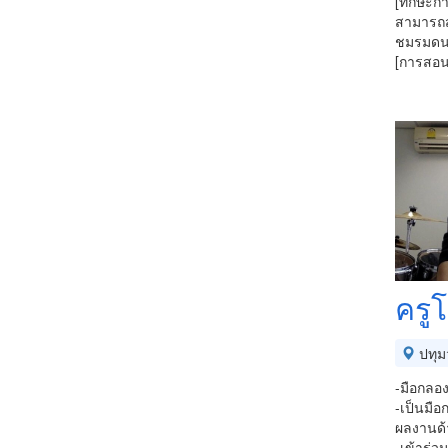
[ทักษะก
สามารถส
ชมรมดนต
[การสอนป
ครูโ
ปทุม
-มือกลอ
-เป็นมือ
ผลงานด้
-เข้าร่