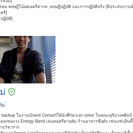
ารสอน]
อน ทฤษฎีโน้ตดนตรีสากล ,ทฤษฎีปฏิบัติ และการปฏิบัติจริง [มีประสบการณ
รี]
ฏิบัติ]
ม่
วัน
ง backup ในงานGrand Concertให้นักศึกษาเอก voice ในคณะดุริยางคศิลป์
กลองของวง Energy Band เล่นดนตรีตามผับ ร้านอาหารชื่อดัง เช่นแซ่บอินดี
านวิชาการ
วมสัมนาหลักสูตร "เทคนิคการสอนดนตรีสำหรับเด็กออทิสซึมและเด็กสมาธิ