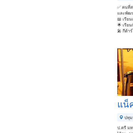
✅ คนที่ส
และพัฒน
📖 เรียนเ
🌟 เรียน
🎤 กีต้า
แน็
ปทุม
ป.ตรี ม