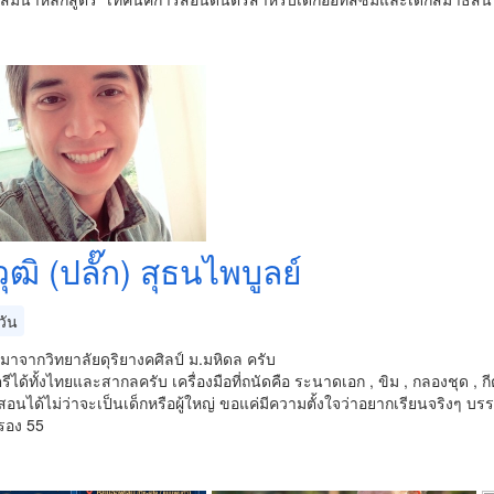
ุฒิ (ปลั๊ก) สุธนไพบูลย์
วัน
าจากวิทยาลัยดุริยางคศิลป์ ม.มหิดล ครับ
ได้ทั้งไทยและสากลครับ เครื่องมือที่ถนัดคือ ระนาดเอก , ขิม , กลองชุด , กี
นได้ไม่ว่าจะเป็นเด็กหรือผู้ใหญ่ ขอแค่มีความตั้งใจว่าอยากเรียนจริงๆ บ
รอง 55