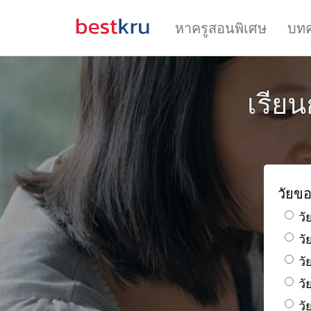
หาครูสอนพิเศษ
บท
เรียน
วัยขอ
วั
ว
วั
วั
วั