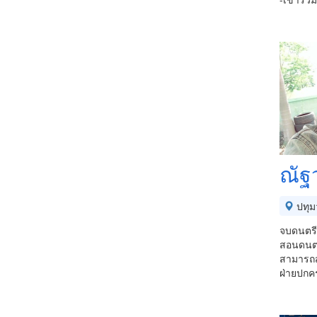
ณัฐว
ปทุม
จบดนตรีม
สอนดนตรี
สามารถสอ
ฝ่ายปกค