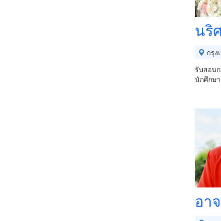
นริ
กรุง
รับสอนกา
นักศึกษา
อาจ