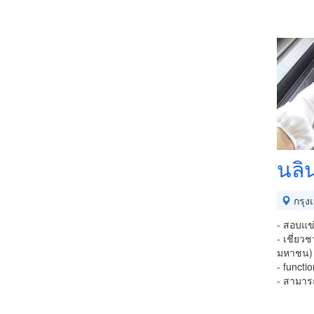
นลิ
กรุง
- สอบแข
- เชี่ยว
มหาชน)
- functi
- สามารถ