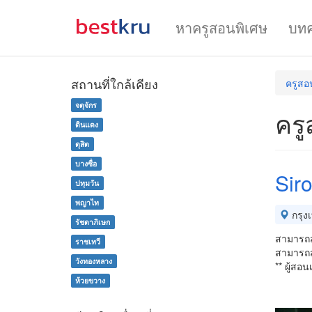
หาครูสอนพิเศษ
บท
สถานที่ใกล้เคียง
ครูสอ
จตุจักร
ครู
ดินแดง
ดุสิต
บางซื่อ
Siro
ปทุมวัน
พญาไท
กรุง
รัชดาภิเษก
สามารถส
ราชเทวี
สามารถสอ
วังทองหลาง
** ผู้สอ
ห้วยขวาง