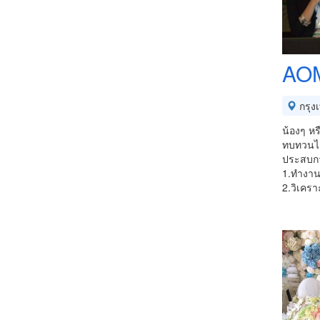
AO
กรุง
น้องๆ หร
ทบทวนได
ประสบกา
1.ทำงาน
2.วิเครา