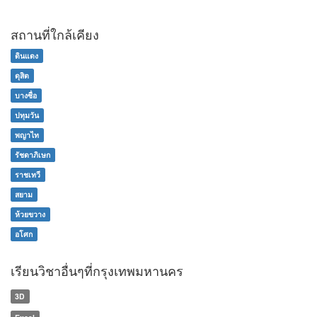
สถานที่ใกล้เคียง
ดินแดง
ดุสิต
บางซื่อ
ปทุมวัน
พญาไท
รัชดาภิเษก
ราชเทวี
สยาม
ห้วยขวาง
อโศก
เรียนวิชาอื่นๆที่กรุงเทพมหานคร
3D