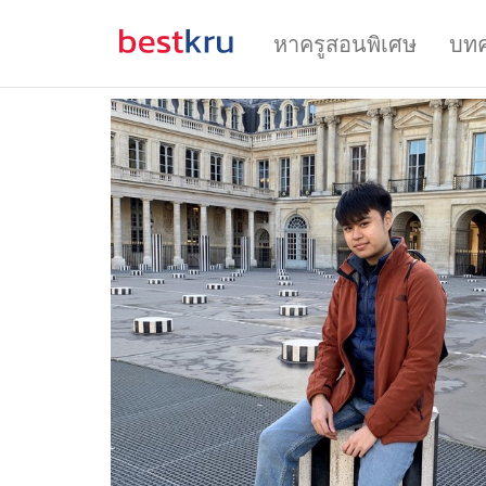
หาครูสอนพิเศษ
บท