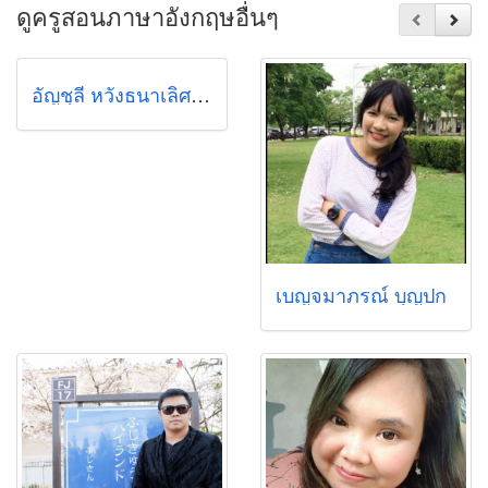
ดูครูสอนภาษาอังกฤษอื่นๆ
อัญชุลี หวังธนาเลิศ (มาย)
เบญจมาภรณ์ บุญปก