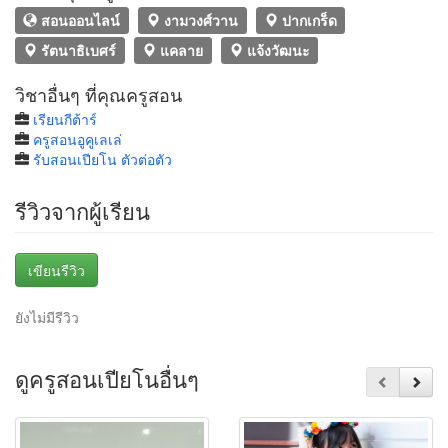
สอนออนไลน์
งามวงศ์วาน
ปากเกร็ด
รัตนาธิเบศร์
แคลาย
แจ้งวัฒนะ
วิชาอื่นๆ ที่คุณครูสอน
เรียนกีต้าร์
ครูสอนอูคูเลเล่
รับสอนเปียโน ตัวต่อตัว
รีวิวจากผู้เรียน
เขียนรีวิว
ยังไม่มีรีวิว
ดูครูสอนเปียโนอื่นๆ