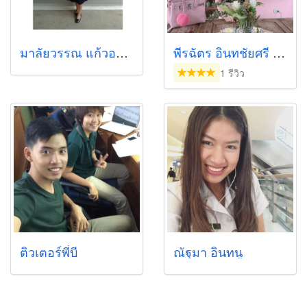
มาลัยวรรณ แก้วอาสา
พีรฉัตร อินทชัยศรี (ขวัญ)
1 รีวิว
ติวเตอร์พี่บี
ณัฐมา อินทนู