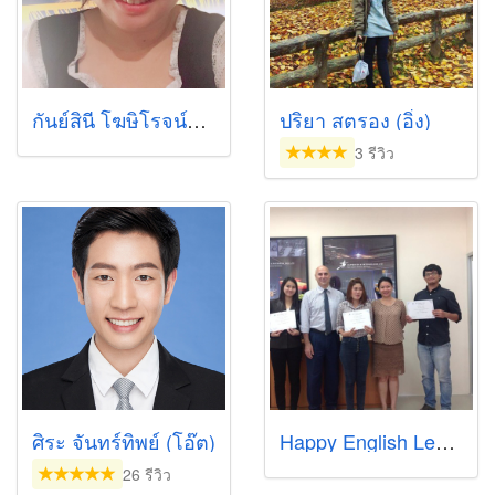
กันย์สินี โฆษิโรจน์หิรัญ (ผักกาด)
ปริยา สตรอง (อิ๋ง)
3 รีวิว
ศิระ จันทร์ทิพย์ (โอ๊ต)
Happy English Learning School
26 รีวิว