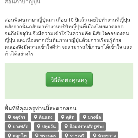
สอนภาษาญี่ปุ่น
สอนพิเศษภาษาญี่ปุ่นมา เกือบ 10 ปีแล้ว เคยไปทำงานที่ญี่ปุ่น
หลังจากนั้นกลับมาทำงานบริษัทญี่ปุ่นที่เมืองไทยมาตลอด
จนถึงปัจจุบัน จึงมีความเข้าใจในความคิด นิสัยใจคอของคน
ญี่ปุ่น และเนื่องจากเริ่มต้นภาษาญี่ปุ่นด้วยการเรียนรู้ด้วย
ตนเองจึงมีความเข้าใจดีว่า จะสามารถใช้ภาษาได้เข้าใจ และ
เร็วได้อย่างไร
วิธีติดต่อคุณครู
พื้นที่ที่คุณครูท่านนี้สะดวกสอน
จตุจักร
ดินแดง
ดุสิต
บางซื่อ
บางพลัด
ปทุมวัน
ป้อมปราบศัตรูพ่าย
พญาไท
พระนคร
ราชเทวี
ห้วยขวาง