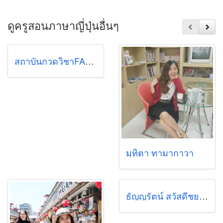
ดูครูสอนภาษาญี่ปุ่นอื่นๆ
สถาบันกวดวิชาFAM สาขาสะพานควาย
มุทิตา ทามากาวา
ธัญญรัตน์ สวัสดีชยานนท์