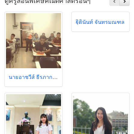
ดูครูสอนพิเศษคณิตศาสตร์อื่นๆ
ฐิตินันท์ จันทรมณฑล
นายอาชวีส์ ธีรภากร (tutornat)