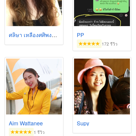
ศลิษา เหลืองศศิพงษ์ (พีช)
PP
172 รีวิว
Aim Wattanee
Supy
1 รีวิว