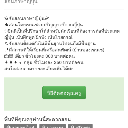
สอนภาษาญี่ปุ่น
🌸รับสอนภาษาญี่ปุ่น🌸
🌵สอนโดยเซนเซจบปริญญาตรีจากญี่ปุ่น
✨ยินดีเป็นที่ปรึกษาให้สำหรับนักเรียนที่ต้องการต่อที่ประเทศ
ญี่ปุ่น เน้นฝึกพูด ฝึกฟัง เน้นไวยกรณ์
📝รับสอนตั้งแต่ยังไม่มีพื้นฐานไปจนถึงมีพื้นฐาน
📍มีสถานที่ให้เรียนที่เครือสหพัฒน์ (บ้านของเซนเซ)
🙆🏻 เดี่ยว ชั่วโมงละ 300 บาทต่อคน
👨‍👩‍👧‍👦 กลุ่ม ชั่วโมงละ 250 บาทต่อคน
สนใจสอบถามรายละเอียดเพิ่มได้ค่ะ
วิธีติดต่อคุณครู
พื้นที่ที่คุณครูท่านนี้สะดวกสอน
สอนออนไลน์
บางละมุง
ศรีราชา