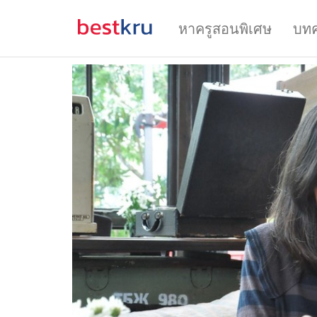
หาครูสอนพิเศษ
บท