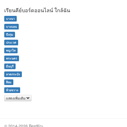
เรียนคีย์บอร์ดออนไลน์ ใกล้ฉัน
บางนา
บางบอน
บึงกุ่ม
ประเวศ
พญาไท
พระนคร
มีนบุรี
ลาดกระบัง
สีลม
ห้วยขวาง
แสดงเพิ่มเติม
© 2014-2026 BestKru