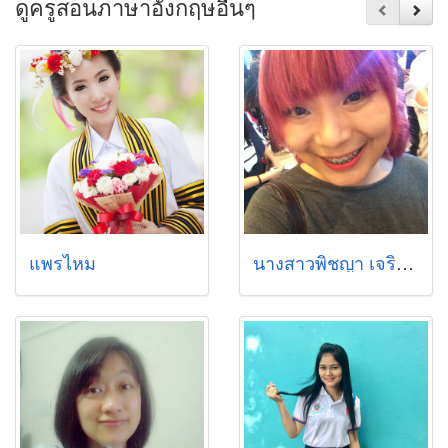
ดูครูสอนภาษาอังกฤษอื่นๆ
แพรไหม
นางสาวพิชญา เจริญชัย