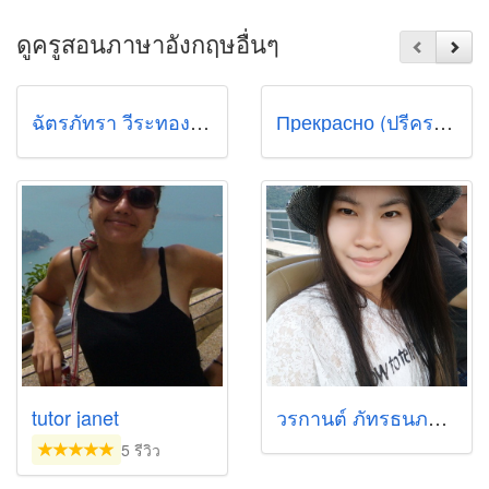
ดูครูสอนภาษาอังกฤษอื่นๆ
ฉัตรภัทรา วีระทอง (กุ้งเต้น)
Прекрасно (ปรีคราสน่า)
tutor janet
วรกานต์ ภัทรธนภาคย์
5 รีวิว