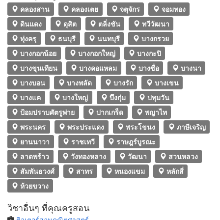
คลองสาน
คลองเตย
จตุจักร
จอมทอง
ดินแดง
ดุสิต
ตลิ่งชัน
ทวีวัฒนา
ทุ่งครุ
ธนบุรี
นนทบุรี
บางกรวย
บางกอกน้อย
บางกอกใหญ่
บางกะปิ
บางขุนเทียน
บางคอแหลม
บางซื่อ
บางนา
บางบอน
บางพลัด
บางรัก
บางเขน
บางแค
บางใหญ่
บึงกุ่ม
ปทุมวัน
ป้อมปราบศัตรูพ่าย
ปากเกร็ด
พญาไท
พระนคร
พระประแดง
พระโขนง
ภาษีเจริญ
ยานนาวา
ราชเทวี
ราษฎร์บูรณะ
ลาดพร้าว
วังทองหลาง
วัฒนา
สวนหลวง
สัมพันธวงศ์
สาทร
หนองแขม
หลักสี่
ห้วยขวาง
วิชาอื่นๆ ที่คุณครูสอน
ติวเตอร์สอนคณิตศาสตร์