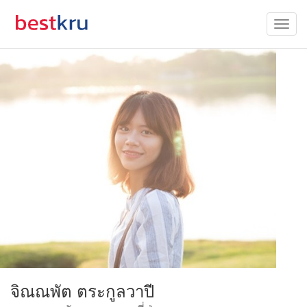
จิณณพัต ตระกูลวาปี