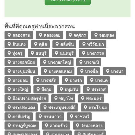
พื้นที่ที่คุณครูท่านนี้สะดวกสอน
คลองสาน
คลองเตย
จตุจักร
จอมทอง
ดินแดง
ดุสิต
ตลิ่งชัน
ทวีวัฒนา
ทุ่งครุ
ธนบุรี
นนทบุรี
บางกรวย
บางกอกน้อย
บางกอกใหญ่
บางกะปิ
บางขุนเทียน
บางคอแหลม
บางซื่อ
บางนา
บางบอน
บางพลัด
บางรัก
บางแค
บางใหญ่
บึงกุ่ม
ปทุมวัน
ประเวศ
ป้อมปราบศัตรูพ่าย
พญาไท
พระนคร
พระประแดง
พระสมุทรเจดีย์
พระโขนง
ภาษีเจริญ
ยานนาวา
ราชเทวี
ราษฎร์บูรณะ
ลาดพร้าว
วังทองหลาง
สมุทรปราการ
สวนหลวง
สัมพันธวงศ์