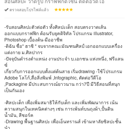
สอนศิลปะ วาดรูป กราฟฟิกดีไซน์ ตัดต่อวีดีโอ
ตรวจสอบโปรไฟล์แล้ว
-รับสอนศิลปะตัวต่อตัว ทั้งศิลปะเด็ก สอบตรงวาดเส้น
ออกแบบกราฟฟิก ต้อนรับยุคดิจิทัล โปรแกรม illustrator,
Photoshop เบื้องต้น-มืออาชีพ
-ดิฉัน ชื่อ" ฮาชิ " จบจากคณะมัณฑนศิลป์ เอกออกแบบเครื่อง
แต่งกาย ม.ศิลปากร
-ปัจจุบันดำรงตำแหน่ง งานประจำ บ.เอกชน แห่งหนึ่ง, ฟรีแลน
ซ์
เกี่ยวกับการออกแบบตั้งแต่ต้นสาย เริ่มdrawing -ใช้โปรแกรม
Adobe โลโก้,สื่อสิ่งพิมพ์ ,Infographic, ตัดต่อวีดีโอ
,Packagine มีประสบการณ์ยาวนาน กว่า7ปี มีวิธีสอนที่สนุก
เป็นกันเอง
-ศิลปะเด็ก เพื่อเพิ่มสมาธิให้กับเด็ก และเพิ่มพัฒนาการ เน้น
ความสนุกในเทคนิคต่างๆ เช่น การเพ้นท์บนถุงผ้า,ปั้นดิน
น้ำมัน, สีชอร์ค
-Drawing พื้นฐานศิลปะ เพื่อเอ็นทรานส์ เข้ามหาลัยซิลปะชั้น
นำ