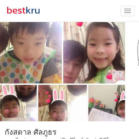
กังสดาล ศัลภูธร