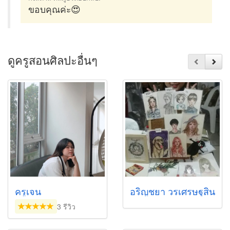
ขอบคุณค่ะ😍
ดูครูสอนศิลปะอื่นๆ
ครูเจน
อริญชยา วรเศรษฐสิน
3 รีวิว