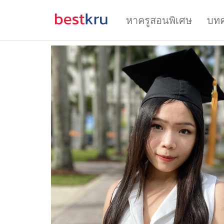
หาครูสอนพิเศษ
บท