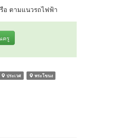
 หรือ ตามแนวรถไฟฟ้า
ุณครู
ประเวศ
พระโขนง