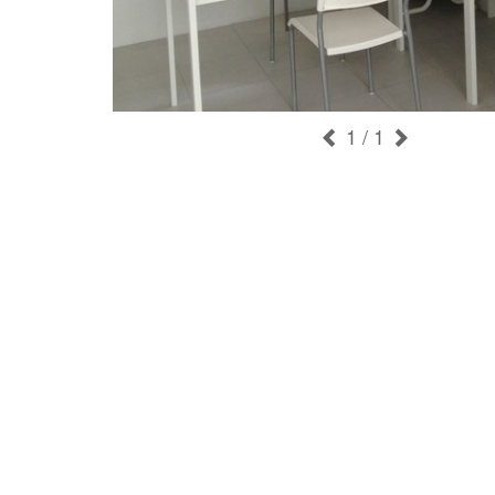
1
/ 1