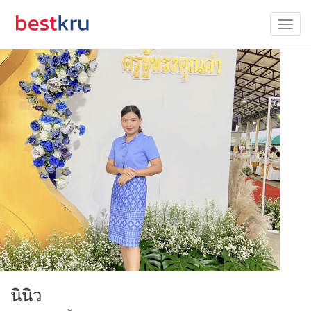
นินิว