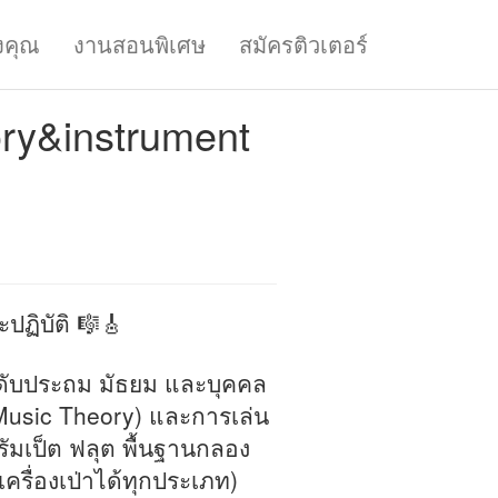
งคุณ
งานสอนพิเศษ
สมัครติวเตอร์
ry&instrument
ปฏิบัติ 🎼🎸
ะดับประถม มัธยม และบุคคล
 (Music Theory) และการเล่น
ทรัมเป็ต ฟลุต พื้นฐานกลอง
รื่องเป่าได้ทุกประเภท)