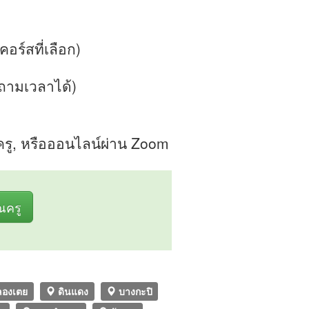
บคอร์สที่เลือก)
บถามเวลาได้)
องครู, หรือออนไลน์ผ่าน Zoom
ุณครู
องเตย
ดินแดง
บางกะปิ