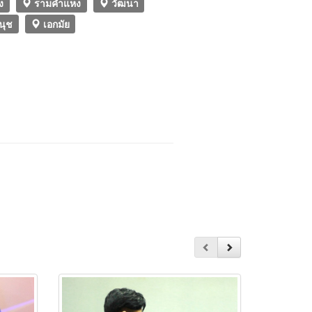
ง
รามคำแหง
วัฒนา
นุช
เอกมัย