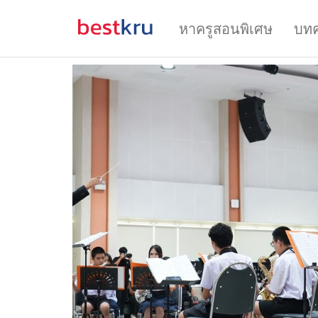
หาครูสอนพิเศษ
บท