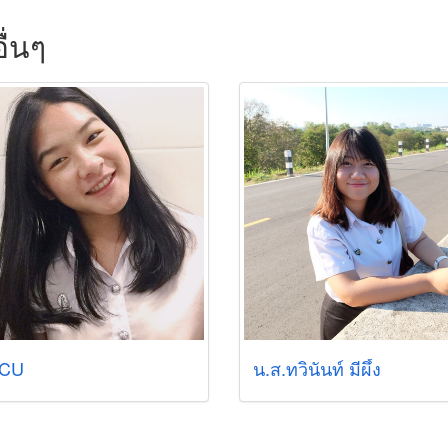
ื่นๆ
 CU
น.ส.ทวินันท์ มีผึ้ง