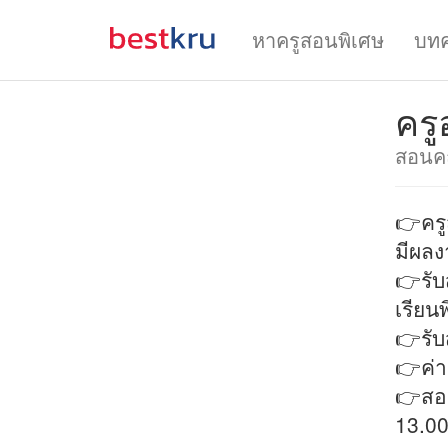
หาครูสอนพิเศษ
บท
ครู
สอนค
👉ครู
มีผลง
👉รับ
เรียน
👉รับ
👉ค่า
👉สอน
13.00