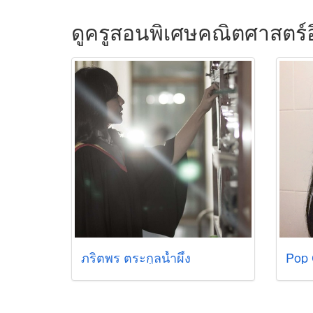
ดูครูสอนพิเศษคณิตศาสตร์อ
ภริตพร ตระกูลน้ำผึ้ง
Pop