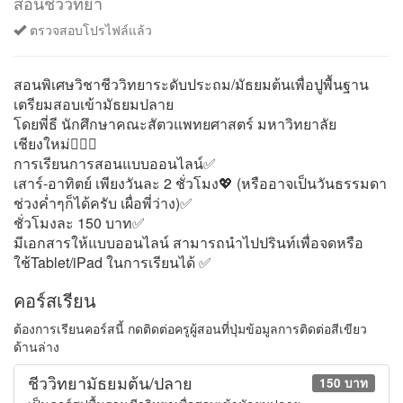
สอนชีววิทยา
ตรวจสอบโปรไฟล์แล้ว
สอนพิเศษวิชาชีววิทยาระดับประถม/มัธยมต้นเพื่อปูพื้นฐาน
เตรียมสอบเข้ามัธยมปลาย
โดยพี่ธี นักศึกษาคณะสัตวแพทยศาสตร์ มหาวิทยาลัย
เชียงใหม่🧑🏻‍⚕️
การเรียนการสอนแบบออนไลน์✅
เสาร์-อาทิตย์ เพียงวันละ 2 ชั่วโมง💖 (หรืออาจเป็นวันธรรมดา
ช่วงค่ำๆก็ได้ครับ เผื่อพี่ว่าง)✅
ชั่วโมงละ 150 บาท✅
มีเอกสารให้แบบออนไลน์ สามารถนำไปปรินท์เพื่อจดหรือ
ใช้Tablet/iPad ในการเรียนได้ ✅
คอร์สเรียน
ต้องการเรียนคอร์สนี้ กดติดต่อครูผู้สอนที่ปุ่มข้อมูลการติดต่อสีเขียว
ด้านล่าง
ชีววิทยามัธยมต้น/ปลาย
150 บาท