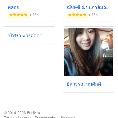
พลอย
ฌัชษชี ฌัชปภาส์มณ
1 รีวิว
1 รีวิว
วริศรา พวงลัดดา
ธิศวรรณ สมศักดิ์
© 2014-2026 BestKru
Terms of service
·
Privacy policy
·
ติดต่อเรา