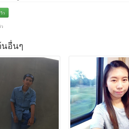
วิว
วิว
้นอื่นๆ