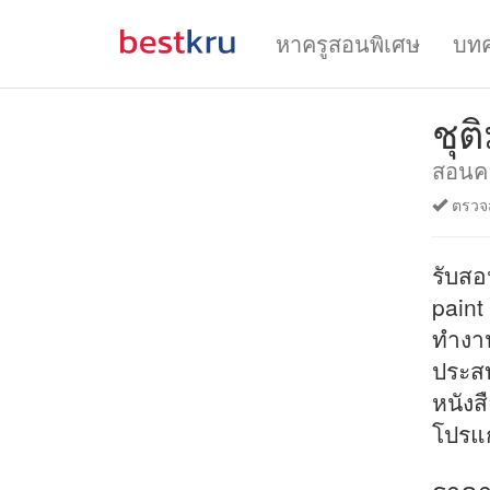
หาครูสอนพิเศษ
บท
ชุต
สอนคอ
ตรวจส
รับสอ
paint 
ทำงาน
ประส
หนังส
โปรแ