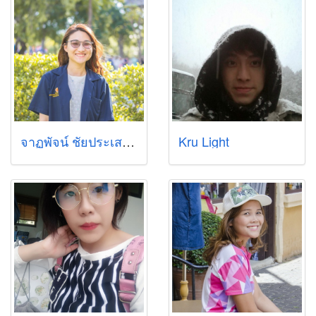
จาฏุุพัจน์ ชัยประเสริฐ (ไพร์ซ)
Kru Light