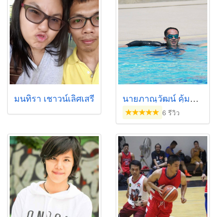
มนทิรา เชาวน์เลิศเสรี
นายภาณุวัฒน์ คุ้มสุวรรณ
6 รีวิว