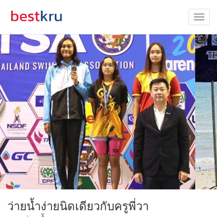
ว่ายน้ำง่ายนิดเดียวกับครูพี่วา