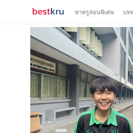
หาครูสอนพิเศษ
บท