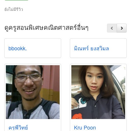
ยังไม่มีรีวิว
ดูครูสอนพิเศษคณิตศาสตร์อื่นๆ
bbookk.
มิณทร์ ยงสุวิมล
ครูพี่วิทย์
Kru Poon