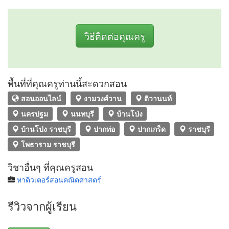
วิธีติดต่อคุณครู
พื้นที่ที่คุณครูท่านนี้สะดวกสอน
สอนออนไลน์
งามวงศ์วาน
ติวานนท์
นครปฐม
นนทบุรี
บ้านโป่ง
บ้านโป่ง ราชบุรี
ปากท่อ
ปากเกร็ด
ราชบุรี
โพธาราม ราชบุรี
วิชาอื่นๆ ที่คุณครูสอน
หาติวเตอร์สอนคณิตศาสตร์
รีวิวจากผู้เรียน