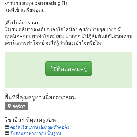
-ภาษาอังกฤษ part reading ปี1
-เคมีเข้าเตรียมอุดม
🖋สไตล์การสอน :
ใจเย็น อธิบายละเอียด เอาใจใส่น้อง คุยกันง่ายๆสบายๆ มี
เทคนิค+ชอบพาทำโจทย์เยอะมากๆๆ มีปฎิสัมพันธ์กันตลอดกับ
เด็กในการทำโจทย์ จะได้รู้ว่าน้องเข้าใจหรือไม่
วิธีติดต่อคุณครู
พื้นที่ที่คุณครูท่านนี้สะดวกสอน
จตุจักร
วิชาอื่นๆ ที่คุณครูสอน
คอร์สเรียนภาษาอังกฤษ ตัวต่อตัว
รับสอนภาษาอังกฤษ พื้นฐาน