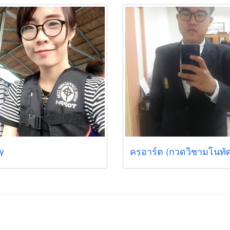
y
ครูอาร์ต (กวดวิชามโนทัศ