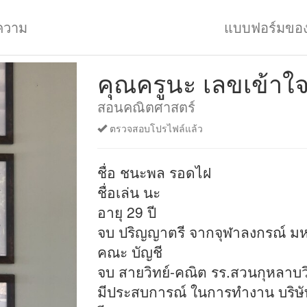
ความ
แบบฟอร์มขอ
คุณครูนะ เลขเข้าใจ
สอนคณิตศาสตร์
ตรวจสอบโปรไฟล์แล้ว
ชื่อ ชนะพล รอดไฝ
ชื่อเล่น นะ
อายุ 29 ปี
จบ ปริญญาตรี จากจุฬาลงกรณ์ มห
คณะ บัญชี
จบ สายวิทย์-คณิต รร.สวนกุหลาบว
มีประสบการณ์ ในการทำงาน บริษ