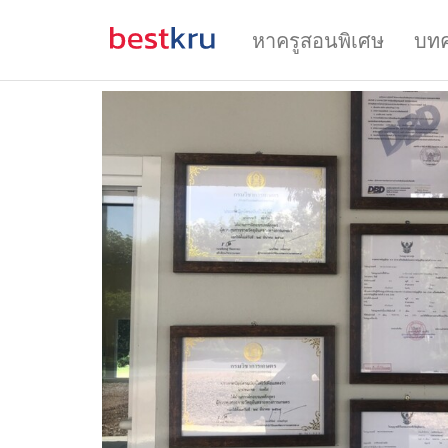
หาครูสอนพิเศษ
บท