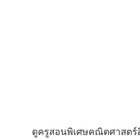
ดูครูสอนพิเศษคณิตศาสตร์อ