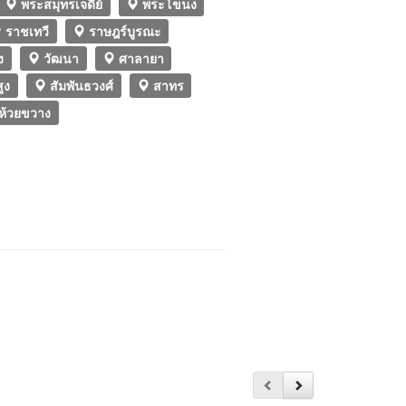
พระสมุทรเจดีย์
พระโขนง
ราชเทวี
ราษฎร์บูรณะ
ง
วัฒนา
ศาลายา
ูง
สัมพันธวงศ์
สาทร
ห้วยขวาง