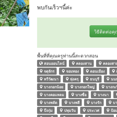
พบกันเร็วฯนี้ค่ะ
วิธีติดต่อค
พื้นที่ที่คุณครูท่านนี้สะดวกสอน
สอนออนไลน์
คลองสาน
คลองสา
จตุจักร
จอมทอง
ดอนเมือง
ทวีวัฒนา
ทุ่งครุ
ธนบุรี
นนท
บางกอกน้อย
บางกอกใหญ่
บางกะป
บางคอแหลม
บางซื่อ
บางนา
บางพลัด
บางพลี
บางรัก
บา
บึงกุ่ม
ปทุมวัน
ประเวศ
ป้อม