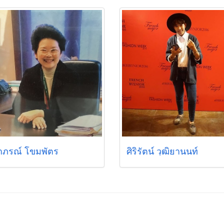
าภรณ์ โขมพัตร
ศิริรัตน์ วุฒิยานนท์