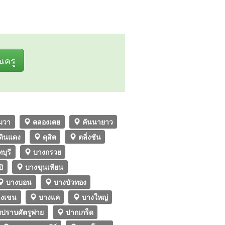
ุณครู
มวา
คลองเตย
คันนายาว
ดินแดง
ดุสิต
ตลิ่งชัน
บุรี
บางกรวย
ิ
บางขุนเทียน
บางบอน
บางบัวทอง
งเขน
บางแค
บางใหญ่
ปราบศัตรูพ่าย
ปากเกร็ด