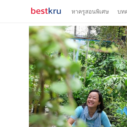
หาครูสอนพิเศษ
บท