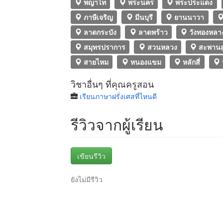
พญาไท
พระนคร
พระประแดง
ภาษีเจริญ
มีนบุรี
ยานนาวา
ลาดกระบัง
ลาดพร้าว
วังทองหลา
สมุทรปราการ
สวนหลวง
สะพานส
สายไหม
หนองแขม
หลักสี่
วิชาอื่นๆ ที่คุณครูสอน
เรียนภาษาฝรั่งเศสที่ไหนดี
รีวิวจากผู้เรียน
เขียนรีวิว
ยังไม่มีรีวิว