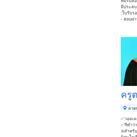
ทีมรับสอ
มีประสบ
:ใบรับรอ
- สอบผ่
ครู
ลาดพ
✅วอลเลย
✅กีฬาว่า
❇️สำหรับ
ผู้สนใจเร