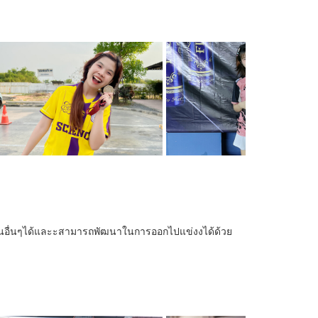
วนอื่นๆได้และะสามารถพัฒนาในการออกไปแข่งงได้ด้วย