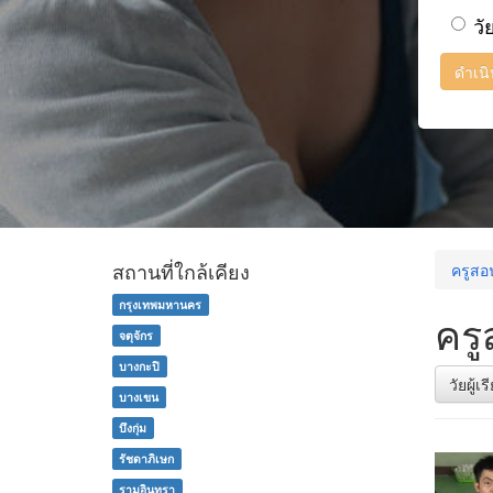
วั
ดำเน
สถานที่ใกล้เคียง
ครูสอ
กรุงเทพมหานคร
ครู
จตุจักร
บางกะปิ
วัยผู้เ
บางเขน
บึงกุ่ม
รัชดาภิเษก
รามอินทรา