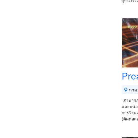
Pre
ลาดพ
-สามารถ
และะนอกจ
การวิ่งคอ
(ติดต่อส