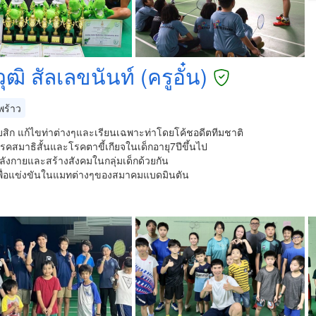
ุฒิ สัลเลขนันท์ (ครูอั๋น)
ร้าว
บสิก แก้ไขท่าต่างๆและเรียนเฉพาะท่าโดยโค้ชอดีตทีมชาติ
รคสมาธิสั้นและโรคตาขี้เกียจในเด็กอายุ7ปีขึ้นไป
ังกายและสร้างสังคมในกลุ่มเด็กด้วยกัน
เพื่อแข่งขันในแมทต่างๆของสมาคมแบดมินตัน