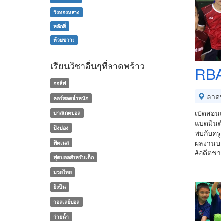
วังทองหลาง
หลักสี่
ห้วยขวาง
เรียนวิชาอื่นๆที่ลาดพร้าว
RBA
กอล์ฟ
ลาดพ
คอร์สลดน้ำหนัก
เปิดสอนแ
บาสเกตบอล
แบดมินต
ปิงปอง
พบกับครู
ผลงานบ
ฟิตเนส
#อดีตชา
ฟุตบอลสำหรับเด็ก
มวยไทย
ยิงปืน
วอลเลย์บอล
ว่ายน้ำ