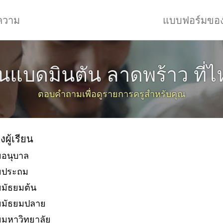
ความ
แบบฟอร์มขอ
ยนแบดมินตัน ลาดพร้าว ที่ไ
ตอบคำถามเพื่อดูรายการครูสำหรับคุณ
งผู้เรียน
ยอนุบาล
ัยประถม
ยมัธยมต้น
ยมัธยมปลาย
ยมหาวิทยาลัย