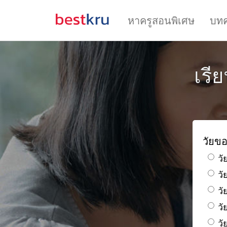
หาครูสอนพิเศษ
บท
เรี
วัยขอ
วั
ว
วั
วั
วั