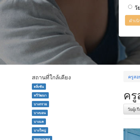
วั
ดำเน
สถานที่ใกล้เคียง
ครูสอ
ตลิ่งชัน
ครู
ทวีวัฒนา
บางกรวย
วัยผู้เ
บางบอน
บางแค
บางใหญ่
พุทธมณฑล