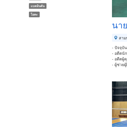
แบดมินตัน
โยคะ
นาย
สาม
- ปัจจุบ
- อดีตน
- อดีตผู
- ผู้ช่ว