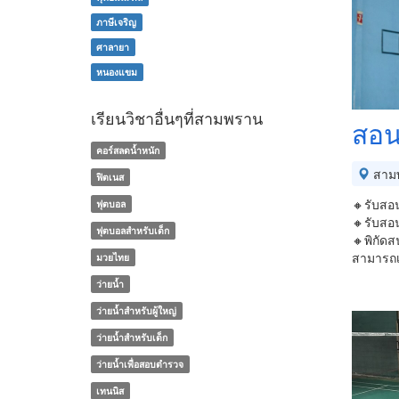
ภาษีเจริญ
ศาลายา
หนองแขม
เรียนวิชาอื่นๆที่สามพราน
สอน
คอร์สลดน้ำหนัก
สาม
ฟิตเนส
🔸รับสอน
ฟุตบอล
🔸รับสอน
ฟุตบอลสำหรับเด็ก
🔸พิกัดส
สามารถเ
มวยไทย
ว่ายน้ำ
ว่ายน้ำสำหรับผู้ใหญ่
ว่ายน้ำสำหรับเด็ก
ว่ายน้ำเพื่อสอบตำรวจ
เทนนิส