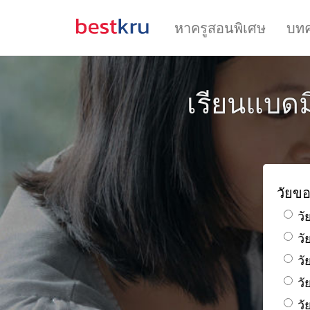
หาครูสอนพิเศษ
บท
เรียนแบดม
วัยขอ
วั
ว
วั
วั
วั