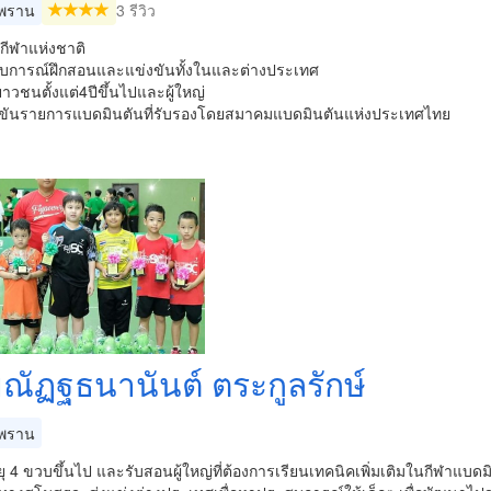
พราน
3 รีวิว
กกีฬาแห่งชาติ
สบการณ์ฝึกสอนและแข่งขันทั้งในและต่างประเทศ
เยาวชนตั้งแต่4ปีขึ้นไปและผู้ใหญ่
่งขันรายการแบดมินตันที่รับรองโดยสมาคมแบดมินตันแห่งประเทศไทย
ณัฏฐธนานันต์ ตระกูลรักษ์
พราน
ายุ 4 ขวบขึ้นไป และรับสอนผู้ใหญ่ที่ต้องการเรียนเทคนิคเพิ่มเติมในกีฬาแบดมิ