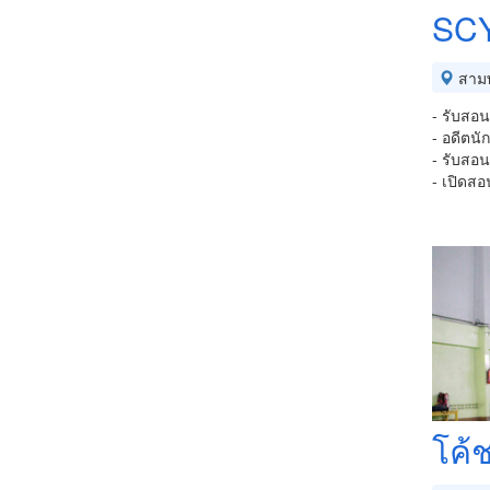
SCY
สาม
- รับสอน
- อดีตน
- รับสอน
- เปิดสอน
โค้ช