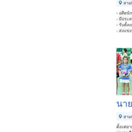
สาม
- อดีตนั
- มีประ
- รับตั้ง
- ส่งแข
นาย
สาม
ตั้งแต่อ