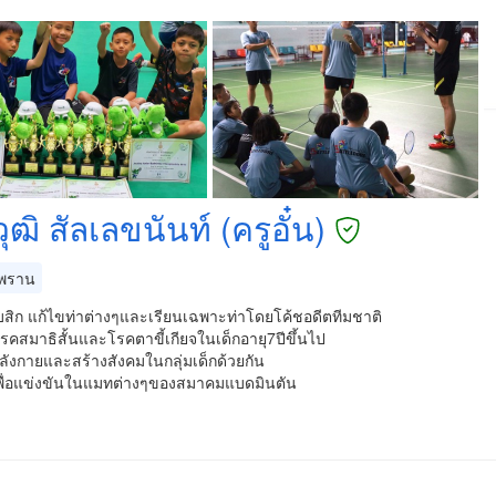
ุฒิ สัลเลขนันท์ (ครูอั๋น)
พราน
บสิก แก้ไขท่าต่างๆและเรียนเฉพาะท่าโดยโค้ชอดีตทีมชาติ
รคสมาธิสั้นและโรคตาขี้เกียจในเด็กอายุ7ปีขึ้นไป
ังกายและสร้างสังคมในกลุ่มเด็กด้วยกัน
เพื่อแข่งขันในแมทต่างๆของสมาคมแบดมินตัน