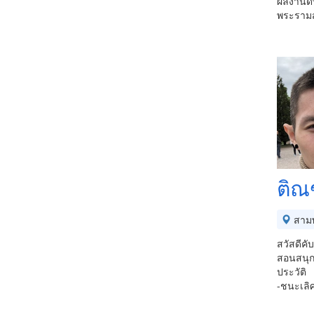
ผลงานดี
พระราม
ติณ
สาม
สวัสดีคั
สอนสนุกเ
ประวัติ
-ชนะเลิศ