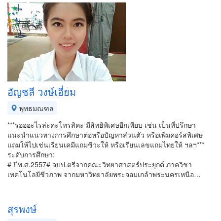
อัญชลี วงษ์เอี่ยม
พุทธมณฑล
***รอออะไรล่ะคะโทรสิคะ มีสิทธิพิเศษอีกเพียบ เช่น เป็นที่ปรึกษา
แนะนำแนวทางการศึกษาต่อหรือปัญหาส่วนตัว หรือเพิ่มคอร์สพิเศษ
แถมให้ไปเช่นเรียนเคมีแถมชีวะให้ หรือเรียนเลขแถมไทยให้ ฯลฯ***
ระดับการศึกษา:
# ปีพ.ศ.2557# จบป.ตรีจากคณะวิทยาศาสตร์ประยุกต์ ภาควิชา
เทคโนโลยีชีวภาพ จากมหาวิทยาลัยพระจอมเกล้าพระนครเหนือ…
สุรพงษ์