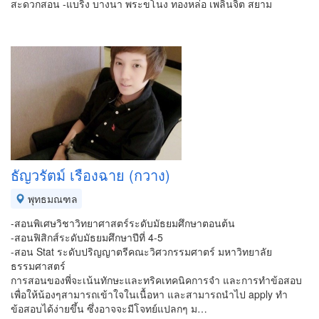
สะดวกสอน -แบริ่ง บางนา พระขโนง ทองหล่อ เพลินจิต สยาม
ธัญวรัตม์ เรืองฉาย (กวาง)
พุทธมณฑล
-สอนพิเศษวิชาวิทยาศาสตร์ระดับมัธยมศึกษาตอนต้น
-สอนฟิสิกส์ระดับมัธยมศึกษาปีที่ 4-5
-สอน Stat ระดับปริญญาตรีคณะวิศวกรรมศาตร์ มหาวิทยาลัย
ธรรมศาสตร์
การสอนของพี่จะเน้นทักษะและทริคเทคนิคการจำ และการทำข้อสอบ
เพื่อให้น้องๆสามารถเข้าใจในเนื้อหา และสามารถนำไป apply ทำ
ข้อสอบได้ง่ายขึ้น ซึ่งอาจจะมีโจทย์แปลกๆ ม…