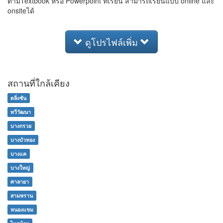
ตามTextbook หรือ Powerpoint ที่เรียน สามารถเรียนแบบ online และ
onsiteได้
ดูโปรไฟล์เพิ่ม
สถานที่ใกล้เคียง
ตลิ่งชัน
ทวีวัฒนา
บางกรวย
บางบัวทอง
บางแค
บางใหญ่
ศาลายา
สามพราน
หนองแขม