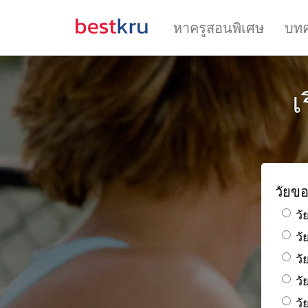
หาครูสอนพิเศษ
บท
เ
วัยขอ
วั
ว
วั
วั
วั