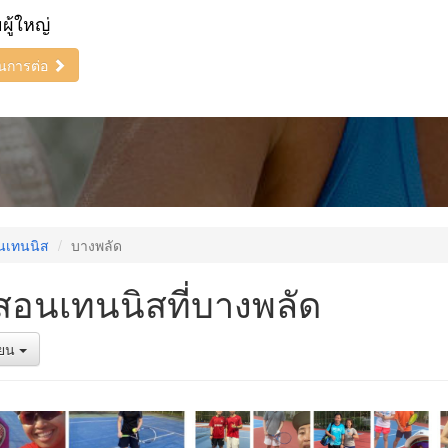
ยผู้ใหญ่
ินการต่อ
นเทนนิส
บางพลัด
สอนเทนนิสที่บางพลัด
รียน