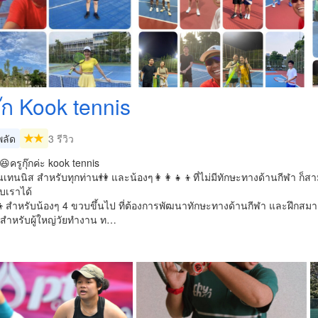
ุ๊ก Kook tennis
ลัด
3 รีวิว
😆ครูกุ๊กค่ะ kook tennis
เทนนิส สำหรับทุกท่าน👫 และน้องๆ👩‍👩‍👧‍👦ที่ไม่มีทักษะทางด้านกีฬา ก็สา
บเราได้
‍👦สำหรับน้องๆ 4 ขวบขึ้นไป ที่ต้องการพัฒนาทักษะทางด้านกีฬา และฝึกสมา
🏼‍♀️สำหรับผู้ใหญ่วัยทำงาน ท…