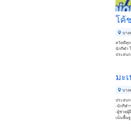
โค้
บางพ
สวัสดีทุ
นักกีฬา
ประสบกา
มะเ
บางพ
ประสบกา
-นักกีฬ
-ผู้ช่วย
เน้นพื้น