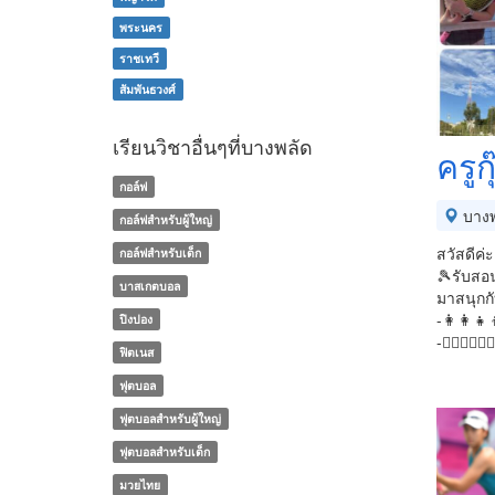
พระนคร
ราชเทวี
สัมพันธวงศ์
เรียนวิชาอื่นๆที่บางพลัด
ครูก
กอล์ฟ
บางพ
กอล์ฟสำหรับผู้ใหญ่
สวัสดีค่ะ
กอล์ฟสำหรับเด็ก
🎾รับสอน
บาสเกตบอล
มาสนุกกั
-👩‍👩‍
ปิงปอง
-🙋🏻‍♂️
ฟิตเนส
ฟุตบอล
ฟุตบอลสำหรับผู้ใหญ่
ฟุตบอลสำหรับเด็ก
มวยไทย