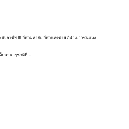
อาชีพ Itf กีฬามหาลัย กีฬาแห่งชาติ กีฬาเยาวชนแห่ง
เด็กนานาๆชาติที่…