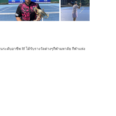
ับอาชีพ Itf ได้รับรางวัลต่างๆกีฬามหาลัย กีฬาแห่ง