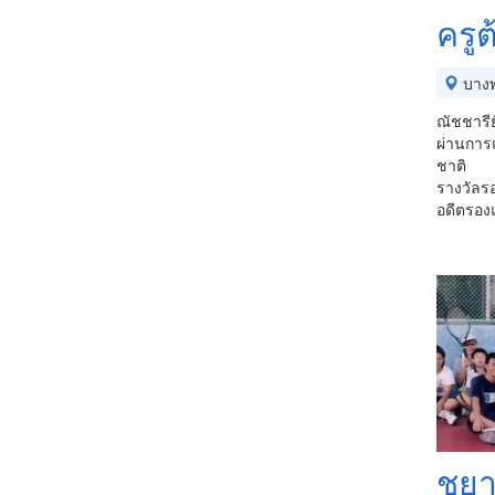
ครู
บางพ
ณัชชารีย
ผ่านการ
ชาติ
รางวัลร
อดีตรองแ
ชยา