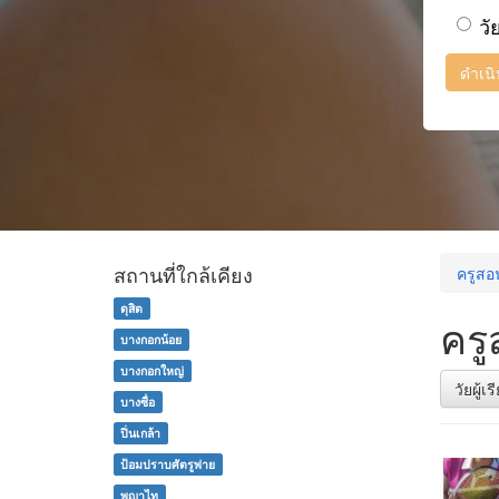
วั
ดำเน
สถานที่ใกล้เคียง
ครูสอ
ดุสิต
ครู
บางกอกน้อย
บางกอกใหญ่
วัยผู้เ
บางซื่อ
ปิ่นเกล้า
ป้อมปราบศัตรูพ่าย
พญาไท