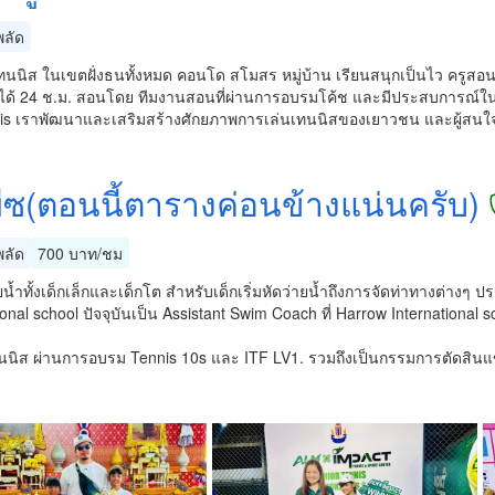
ลัด
นนิส ในเขตฝั่งธนทั้งหมด คอนโด สโมสร หมู่บ้าน เรียนสนุกเป็นไว ครูสอน
ด้ 24 ช.ม. สอนโดย ทีมงานสอนที่ผ่านการอบรมโค้ช และมีประสบการณ์ในการ
is เราพัฒนาและเสริมสร้างศักยภาพการเล่นเทนนิสของเยาวชน และผู้สน
พีซ(ตอนนี้ตารางค่อนข้างแน่นครับ)
ลัด
700 บาท/ชม
น้ำทั้งเด็กเล็กและเด็กโต สำหรับเด็กเริ่มหัดว่ายน้ำถึงการจัดท่าทางต่างๆ 
ional​ school ปัจจุบันเป็น Assistant Swim Coach ที่ Harrow International s
ทนนิส ผ่านการอบรม Tennis 10s และ ITF LV1. รวมถึงเป็นกรรมการตัดสิน