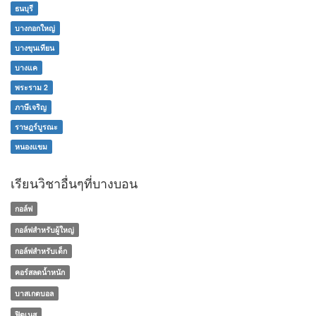
ธนบุรี
บางกอกใหญ่
บางขุนเทียน
บางแค
พระราม 2
ภาษีเจริญ
ราษฎร์บูรณะ
หนองแขม
เรียนวิชาอื่นๆที่บางบอน
กอล์ฟ
กอล์ฟสำหรับผู้ใหญ่
กอล์ฟสำหรับเด็ก
คอร์สลดน้ำหนัก
บาสเกตบอล
ฟิตเนส