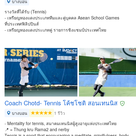
บางบอน
รางวัลที่ได้รับ (Tennis)
- เหรียญทองแดงประเภททีมและคู่บุคคล Asean School Games
ที่ประเทศฟิลิปปินส์
- เหรียญทองแดงประเภทคู่ รายการชิงแชมป์ประเทศไทย
Coach Chotd- Tennis โค้ชโชติ สอนเทนนิส
บางบอน
1 รีวิว
- Mentality for tennis, สมาคมเทนนิสผู้สูงอายุแห่งประเทศไทย
📍 = Thung kru Rama2 and nerby
Tennis is a sport that encouraging a meditate, mindfulness, body