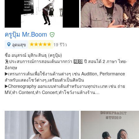
ครูปุ้ม Mr.Boom
อุดมสุข
19 รีวิว
ชื่อ อนุสรณ์ มุสิกะสินธุ (ครูปุ้ม)
🕺ประสบการณ์การสอนเต้นมากกว่า 2️⃣0️⃣ ปี สอนได้ 2 ภาษา ไทย-
อังกฤษ
▶️เทรนการเต้นเพื่อใช้งานด้านต่างๆ เช่น Audition, Performance
สำหรับแสดงโชว์ต่างๆ,เตรียมตัวเป็นศิลปิน
▶️Choreography ออกแบบท่าเต้นสำหรับงานทุกประเภท เช่น ถ่าย
MV,ทำ Content,ทำ Concert,ทำโชว์งานห้างร้าน…