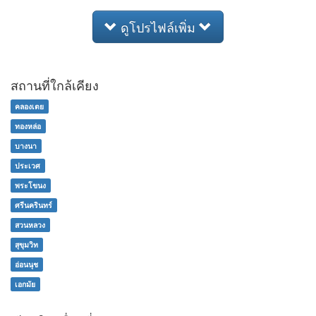
ดูโปรไฟล์เพิ่ม
สถานที่ใกล้เคียง
คลองเตย
ทองหล่อ
บางนา
ประเวศ
พระโขนง
ศรีนครินทร์
สวนหลวง
สุขุมวิท
อ่อนนุช
เอกมัย