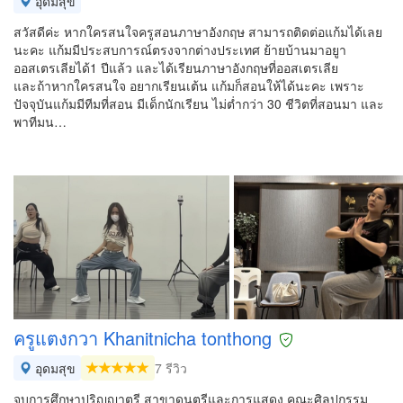
อุดมสุข
สวัสดีค่ะ หากใครสนใจครูสอนภาษาอังกฤษ สามารถติดต่อแก้มได้เลย
นะคะ แก้มมีประสบการณ์ตรงจากต่างประเทศ ย้ายบ้านมาอยูา
ออสเตรเลียได้1 ปีแล้ว และได้เรียนภาษาอังกฤษที่ออสเตรเลีย
และถ้าหากใครสนใจ อยากเรียนเต้น แก้มก็สอนให้ได้นะคะ เพราะ
ปัจจุบันแก้มมีทีมที่สอน มีเด็กนักเรียน ไม่ต่ำกว่า 30 ชีวิตที่สอนมา และ
พาทีมน…
ครูแตงกวา Khanitnicha tonthong
อุดมสุข
7 รีวิว
จบการศึกษาปริญญาตรี สาขาดนตรีและการแสดง คณะศิลปกรรม