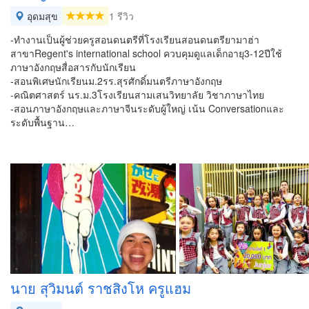
อุดมสุข
1 รีวิว
-ทำงานเป็นผู้ช่วยครูสอนดนตรีที่โรงเรียนสอนดนตรียามาฮ่า
สาขาRegent's international school ควบคุมดูแลเด็กอายุ3-12ปีใช้
ภาษาอังกฤษสื่อสารกับนักเรียน
-สอนพิเศษนักเรียนม.2รร.สุรศักดิ์มนตรีภาษาอังกฤษ
-คณิตศาสตร์ นร.ม.3โรงเรียนสามเสนวิทยาลัย วิชาภาษาไทย
-สอนภาษาอังกฤษและภาษาจีนระดับผู้ใหญ่ เน้น Conversationและ
ระดับพื้นฐาน…
นาย สุวิมนต์ ราชสิงโห ครูแฮม