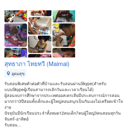
สุทธาภา ไทยทวี (Maimai)
อุดมสุข
รับสอนพิเศษตัวต่อตัวที่บ้านและรับสอนผ่านSkype(สำหรับ
แบบSkypeผู้เรียนสามารถเลิกวันและเวลาเรียนได้)
ผู้สอนจบการศึกษาจากประเทศออสเตรเลียมีประสบการณ์การสอน
มากกว่า3ปีสอนทั้งเด็กและผู้ใหญ่สอนสนุกเป็นกันเองไม่เครียดเข้าใจ
ง่าย
ปัจจุบันมีนักเรียนประจำทั้งหมด12คนเด็ก7คนผู้ใหญ่3คนสอนทุกวัน
จันทร์-อาทิตย์
รับสอน…