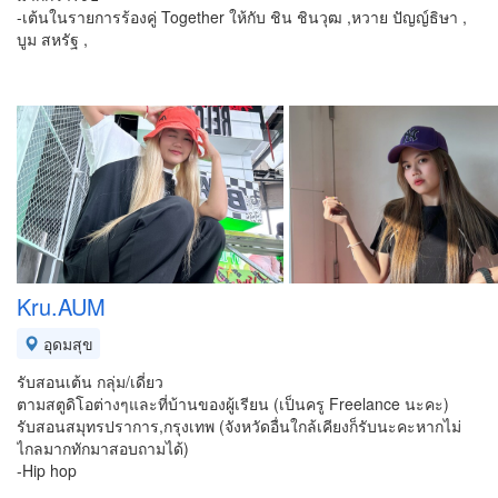
-เต้นในรายการร้องคู่ Together ให้กับ ชิน ชินวุฒ ,หวาย ปัญญ์ธิษา ,
บูม สหรัฐ ,
Kru.AUM
อุดมสุข
รับสอนเต้น กลุ่ม/เดี่ยว
ตามสตูดิโอต่างๆและที่บ้านของผู้เรียน (เป็นครู Freelance นะคะ)
รับสอนสมุทรปราการ,กรุงเทพ (จังหวัดอื่นใกล้เคียงก็รับนะคะหากไม่
ไกลมากทักมาสอบถามได้)
-Hip hop