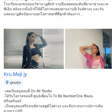
โรงเรียนเอกชนสอนวิชานาฏศิลป์ รวมถึงเคยสอนเต้นที่ยามาฮ่าและเค
พีเอ็น หลังจากนั้นบิวก็ได้มีโอกาสแสดงตามงานอีเว้นท์ต่างๆ และรับ
แสดงนาฏศิลป์ทุกงานทุกโอกาสทุกที่ที่ลูกค้าต้องการ…
Kru.Meji jy
อุดมสุข
-เคยเป็นครูสอนที่ On Air Studio
-ได้รับโอกาสสอนที่ ศูนย์เพื่อนใจ To Be NumberOne ซีคอน
ศรีนครินทร์
-เป็นครูสอนฟรีแลนซ์ตามสตูดิโอต่างๆ และมีประสบการณ์การเต้น
มากกว่า10ปี