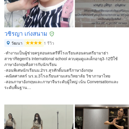
วชิรญา เก่งสนาม
วัฒนา
1 รีวิว
-ทำงานเป็นผู้ช่วยครูสอนดนตรีที่โรงเรียนสอนดนตรียามาฮ่า
สาขาRegent's international school ควบคุมดูแลเด็กอายุ3-12ปีใช้
ภาษาอังกฤษสื่อสารกับนักเรียน
-สอนพิเศษนักเรียนม.2รร.สุรศักดิ์มนตรีภาษาอังกฤษ
-คณิตศาสตร์ นร.ม.3โรงเรียนสามเสนวิทยาลัย วิชาภาษาไทย
-สอนภาษาอังกฤษและภาษาจีนระดับผู้ใหญ่ เน้น Conversationและ
ระดับพื้นฐาน…