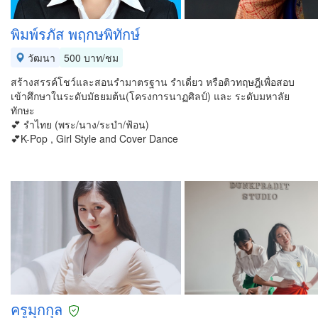
พิมพ์รภัส พฤกษพิทักษ์
วัฒนา
500 บาท/ชม
สร้างสรรค์โชว์และสอนรำมาตรฐาน รำเดี่ยว หรือติวทฤษฎีเพื่อสอบ
เข้าศึกษาในระดับมัธยมต้น(โครงการนาฏศิลป์) และ ระดับมหาลัย
ทักษะ
💕 รำไทย (พระ/นาง/ระบำ/ฟ้อน)
💕K-Pop , Girl Style and Cover Dance
ครูมุกกุล