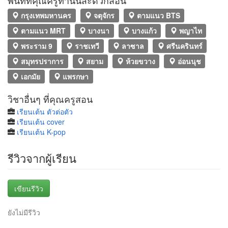
พื้นที่ที่คุณครูท่านนี้สะดวกสอน
กรุงเทพมหานคร
จตุจักร
ตามแนว BTS
ตามแนว MRT
บางนา
บางแก้ว
พญาไท
พระราม 9
ราชเทวี
ลาซาล
ศรีนครินทร์
สมุทรปราการ
สยาม
ห้วยขวาง
อ่อนนุช
เอกมัย
แพรกษา
วิชาอื่นๆ ที่คุณครูสอน
เรียนเต้น ตัวต่อตัว
เรียนเต้น cover
เรียนเต้น K-pop
รีวิวจากผู้เรียน
เขียนรีวิว
ยังไม่มีรีวิว