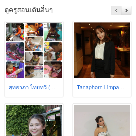
ดูครูสอนเต้นอื่นๆ
สุทธาภา ไทยทวี (Maimai)
Tanaphorn Limpawutiwaranont (May)