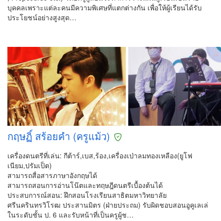
บุคคลเพราะแต่ละคนมีความพิเศษที่แตกต่างกัน เพื่อให้ผู้เรียนได้รับ
ประโยชน์อย่างสูงสุด…
กฤษฏิ์ สร้อยคำ (ครูแม้ว)
เครื่องดนตรีที่เล่น: กีต้าร์,เบส,ร้อง,เครื่องเป่าลมทองเหลือง(ยูโฟ
เนียม,ปรัมเป็ต)
สามารถสื่อสารภาษาอังกฤษได้
สามารถสอนการอ่านโน๊ตและทฤษฎีดนตรีเบื้องต้นได้
ประสบการณ์สอน: ฝึกสอนโรงเรียนสาธิตมหาวิทยาลัย
ศรีนครินทรวิโรฒ ประสานมิตร (ฝ่ายประถม) รับผิดชอบสอนอูคูเลเล่
ในระดับชั้น ป. 6 และรับหน้าที่เป็นครูผู้ช…