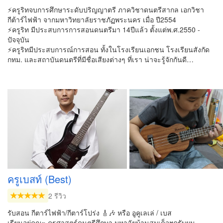
⚡️ครูริทจบการศึกษาระดับปริญญาตรี ภาควิชาดนตรีสากล เอกวิชา
กีต้าร์ไฟฟ้า จากมหาวิทยาลัยราชภัฏพระนคร เมื่อ ปี2554
⚡️ครูริท มีประสบการการสอนดนตรีมา 14ปีแล้ว ตั้งแต่พ.ศ.2550 -
ปัจจุบัน
⚡️ครูริทมีประสบการณ์การสอน ทั้งในโรงเรียนเอกชน โรงเรียนสังกัด
กทม. และสถาบันดนตรีที่มีชื่อเสียงต่างๆ ที่เรา น่าจะรู้จักกันดี…
ครูเบสท์ (Best)
2 รีวิว
รับสอน กีตาร์ไฟฟ้า/กีตาร์โปร่ง 🎸🎶 หรือ อูคูเลเล่ / เบส
เรียนอยู่คณะ ครุศาสตร์ดนตรีศึกษา มหาลัยบ้านสมเด็จฯครับผม