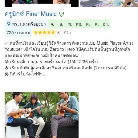
ครูมิกซ์ Fine' Music
พระนครศรีอยุธยา
จ.
อ.
พ.
พฤ.
ศ.
ส.
อา.
725 บาท/ชม
61 รีวิว
✅ คนที่สนใจและเรียนรู้วิธีสร้างสรรค์ผลงานแบบ Music Player Artist
Youtuber เข้าใจในแบบ Zero to Hero ให้คุณเริ่มต้นพื้นฐานที่ถูกหลัก
และพัฒนาทักษะอย่างมีเป้าหมายชัดเจน
📖 เรียนเดี่ยว-กลุ่ม รายครั้ง-คอร์ส (1/4/12/36 ครั้ง)
🌟 เรียนกับทีมผู้สอนมืออาชีพจบดนตรีและศิลปะ (จิตรกรรม,ดิจิทัล)
🎤 กีต้าร์โปร่ง-ไฟฟ้า…