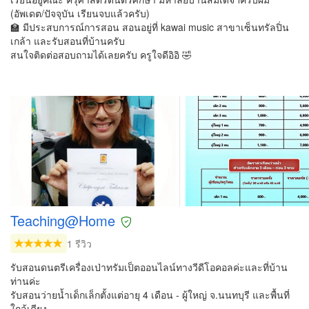
(อัพเดต/ปัจจุบัน เรียนจบแล้วครับ)
🏫 มีประสบการณ์การสอน สอนอยู่ที่ kawai music สาขาเซ็นทรัลปิ่น
เกล้า และรับสอนที่บ้านครับ
สนใจติดต่อสอบถามได้เลยครับ ครูใจดีอิอิ 🤣
Teaching@Home
1 รีวิว
รับสอนดนตรีเครื่องเป่าทรัมเป็ตออนไลน์ทางวีดีโอคอลค่ะและที่บ้าน
ท่านค่ะ
รับสอนว่ายน้ำเด็กเล็กตั้งแต่อายุ 4 เดือน - ผู้ใหญ่ จ.นนทบุรี และพื้นที่
ใกล้เคียง