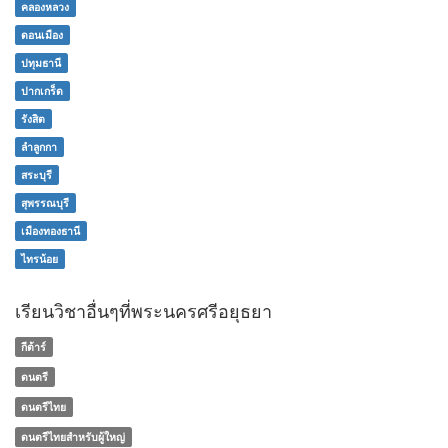
คลองหลวง
ดอนเมือง
ปทุมธานี
ปากเกร็ด
รังสิต
ลำลูกกา
สระบุรี
สุพรรณบุรี
เมืองทองธานี
ไทรน้อย
เรียนวิชาอื่นๆที่พระนครศรีอยุธยา
กีต้าร์
ดนตรี
ดนตรีไทย
ดนตรีไทยสำหรับผู้ใหญ่