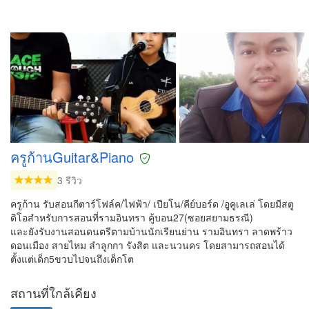
ครูก้านGuitar&Piano
3 รีวิว
ครูก้าน รับสอนกีตาร์โฟล์ค/ไฟฟ้า/ เปียโน/คีย์บอร์ด /อูคูเลเล่ โดยมีสตู
ดิโอสำหรับการสอนที่รามอินทรา คู้บอน27(ซอยสยามธรณี)
และยังรับงานสอนดนตรีตามบ้านนักเรียนย่าน รามอินทรา ลาดพร้าว
ดอนเมือง สายไหม ลำลูกกา รังสิต และนวนคร โดยสามารถสอนได้
ตั้งแต่เด็ก5ขวบไปจนถึงเด็กโต
สถานที่ใกล้เคียง