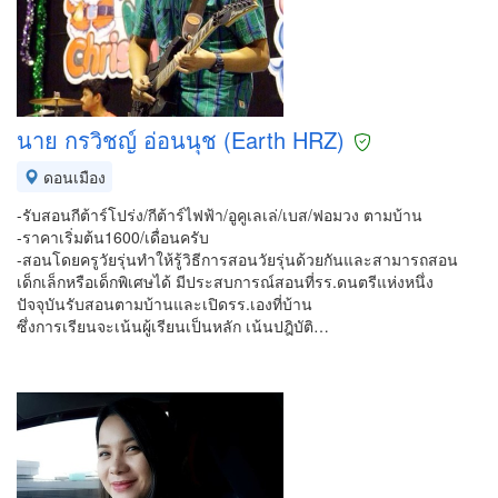
นาย กรวิชญ์ อ่อนนุช (Earth HRZ)
ดอนเมือง
-รับสอนกีต้าร์โปร่ง/กีต้าร์ไฟฟ้า/อูคูเลเล่/เบส/ฟอมวง ตามบ้าน
-ราคาเริ่มต้น1600/เดื่อนครับ
-สอนโดยครูวัยรุ่นทำให้รู้วิธีการสอนวัยรุ่นด้วยกันและสามารถสอน
เด็กเล็กหรือเด็กพิเศษได้ มีประสบการณ์สอนที่รร.ดนตรีแห่งหนึ่ง
ปัจจุบันรับสอนตามบ้านและเปิดรร.เองที่บ้าน
ซึ่งการเรียนจะเน้นผู้เรียนเป็นหลัก เน้นปฎิบัติ…