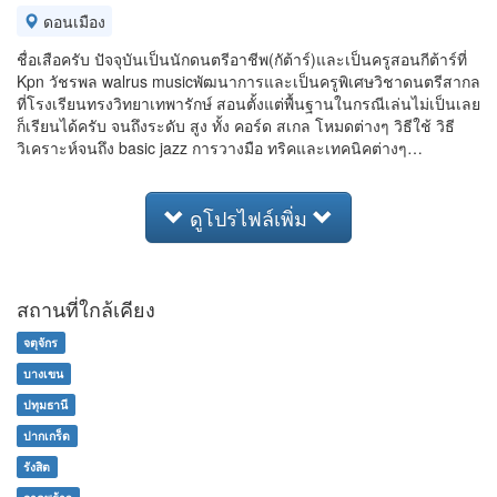
ดอนเมือง
ชื่อเสือครับ ปัจจุบันเป็นนักดนตรีอาชีพ(กัต้าร์)และเป็นครูสอนกีต้าร์ที่
Kpn วัชรพล walrus musicพัฒนาการและเป็นครูพิเศษวิชาดนตรีสากล
ที่โรงเรียนทรงวิทยาเทพารักษ์ สอนตั้งแต่พื้นฐานในกรณีเล่นไม่เป็นเลย
ก็เรียนได้ครับ จนถึงระดับ สูง ทั้ง คอร์ด สเกล โหมดต่างๆ วิธีใช้ วิธี
วิเคราะห์จนถึง basic jazz การวางมือ ทริคและเทคนิคต่างๆ…
ดูโปรไฟล์เพิ่ม
สถานที่ใกล้เคียง
จตุจักร
บางเขน
ปทุมธานี
ปากเกร็ด
รังสิต