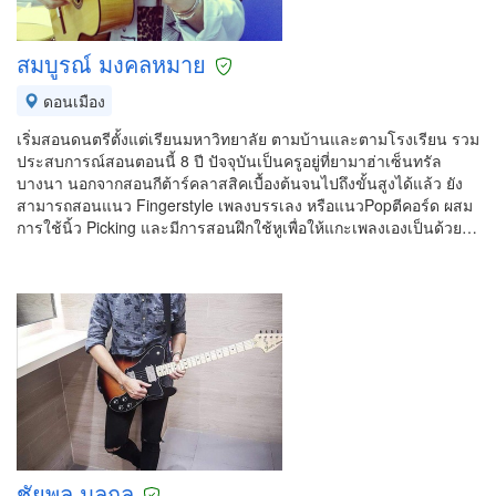
สมบูรณ์ มงคลหมาย
ดอนเมือง
เริ่มสอนดนตรีตั้งแต่เรียนมหาวิทยาลัย ตามบ้านและตามโรงเรียน รวม
ประสบการณ์สอนตอนนี้ 8 ปี ปัจจุบันเป็นครูอยู่ที่ยามาฮ่าเซ็นทรัล
บางนา นอกจากสอนกีต้าร์คลาสสิคเบื้องต้นจนไปถึงขั้นสูงได้แล้ว ยัง
สามารถสอนแนว Fingerstyle เพลงบรรเลง หรือแนวPopตีคอร์ด ผสม
การใช้นิ้ว Picking และมีการสอนฝึกใช้หูเพื่อให้แกะเพลงเองเป็นด้วย…
ชัยพล มลกุล