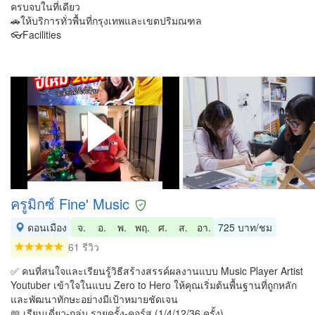
ครบจบในที่เดียว
🚗ให้บริการทั่วพื้นที่กรุงเทพและเขตปริมณฑล
👓Facilities
ครูมิกซ์ Fine' Music
ดอนเมือง
จ.
อ.
พ.
พฤ.
ศ.
ส.
อา.
725 บาท/ชม
61 รีวิว
✅ คนที่สนใจและเรียนรู้วิธีสร้างสรรค์ผลงานแบบ Music Player Artist
Youtuber เข้าใจในแบบ Zero to Hero ให้คุณเริ่มต้นพื้นฐานที่ถูกหลัก
และพัฒนาทักษะอย่างมีเป้าหมายชัดเจน
📖 เรียนเดี่ยว-กลุ่ม รายครั้ง-คอร์ส (1/4/12/36 ครั้ง)