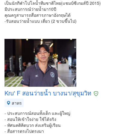
เป็นนักกีฬาโปโลน้ำทีมชาติไทย(แชมป์ซีเกมส์ปี 2015)
มีประสบการณ์ว่ายน้ำมา10ปี
คุณครูสามารถสื่อสารภาษาอังกฤษได้
-รับสอนว่ายน้ำแบบ เดี่ยว (2 ขวบขึ้นไป)
Kru' F สอนว่ายน้ำ บางนา/สุขุมวิท
สาทร
- ประสบการณ์สอนทั้งเด็ก และผู้ใหญ่
- สอนให้เข้าใจง่าย ใช้ได้จริง
- ทัศนคติคิดบวก ส่งเสริมผู้เรียน
- สื่อสารตรงไปตรงมา