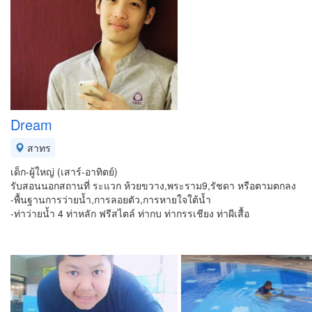
Dream
สาทร
เด็ก-ผู้ใหญ่ (เสาร์-อาทิตย์)
รับสอนนอกสถานที่ ระแวก ห้วยขวาง,พระราม9,รัชดา หรือตามตกลง
-พื้นฐานการว่ายน้ำ,การลอยตัว,การหายใจใต้น้ำ
-ท่าว่ายน้ำ 4 ท่าหลัก ฟรีสไตล์ ท่ากบ ท่ากรรเชียง ท่าผีเสื้อ