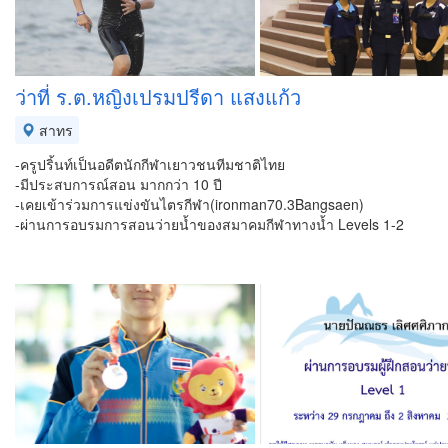
ว่าที่ ร.ต.หญิงเปรมปรีดา​ แสง​แก้ว​
สาทร
-ครูปริ้นท์​เป็นอดีตนักกีฬาเยาวชน​ทีมชาติไทย​
-มีประสบการณ์​สอน​ มากกว่า​ 10 ปี
-เคยเข้าร่วมการแข่งขันไตรกีฬา​(ironman70.3Bangsaen)​
-ผ่านการอบรมการสอนว่ายน้ำของสมาคมกีฬาทางน้ำ Levels 1-2