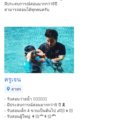
มีประสบการณ์สอนมากกว่า5ปี
สามารถสอนได้ทุกคนครับ
ครูเจน
สาทร
- รับสอนว่ายน้ำ 🏊🏻‍♂️🏊🏻‍♀️
- มีประสบการณ์สอนมากกว่า5 ปี 🎗
- รับสอนเด็ก 4 ขวบเป็นต้นไป 👶🏻👧🏻
- รับสอนผู้ใหญ่ 👩🏻‍🦰👨🏻‍🦱