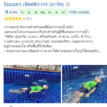
ปัณณธร เลิศศศิภากร (มาร์ค)
สาทร
จ.
อ.
พ.
พฤ.
ศ.
ส.
อา.
1100 บาท/ชม
8 รีวิว
-การออกกำลังกายสำหรับคนที่ต้องการลดน้ำหนัก
-ออกแบบโปรแกรมและปรับท่าสำหรับผู้ที่ชื่นชอบการว่ายน้ำ
📍พิกัด: สุขุมวิท, บางนา, ศรีนครินทร์, ลาซาล, แบริ่ง, สำโรง,
รามคำแหง, บางกะปิ, พระราม9, กรุงเทพกรีฑา, สมุทรปราการ,
หมู่บ้าน/คอนโด หรือพื้นที่ใกล้เคียง
✅สอบถามรายละเอียด/ตารางเวลาได้ตามช่องทางในรูปได้เลยครับ…