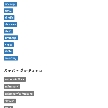
บางละมุง
บ่อวิน
บ้านบึง
ปลวกแดง
พัทยา
มาบตาพุด
ระยอง
สัตหีบ
หนองใหญ่
เรียนวิชาอื่นๆที่แกลง
การสอนเด็กพิเศษ
คณิตศาสตร์
คณิตศาสตร์ระดับประถม
ชีววิทยา