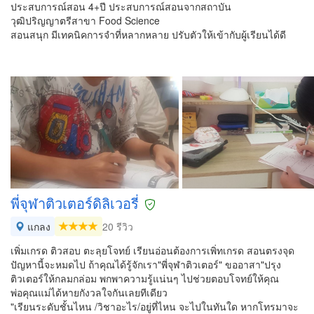
ประสบการณ์สอน 4+ปี ประสบการณ์สอนจากสถาบัน
วุฒิปริญญาตรีสาขา Food Science
สอนสนุก มีเทคนิคการจำที่หลากหลาย ปรับตัวให้เข้ากับผู้เรียนได้ดี
พี่จุฬาติวเตอร์ดิลิเวอรี่
แกลง
20 รีวิว
เพิ่มเกรด ติวสอบ ตะลุยโจทย์ เรียนอ่อนต้องการเพิ่ทเกรด สอนตรงจุด
ปัญหานี้จะหมดไป ถ้าคุณได้รู้จักเรา"พี่จุฬาติวเตอร์" ขออาสา"ปรุง
ติวเตอร์ให้กลมกล่อม พกพาความรู้แน่นๆ ไปช่วยตอบโจทย์ให้คุณ
พ่อคุณแม่ได้หายกังวลใจกันเลยทีเดียว
"เรียนระดับชั้นไหน /วิชาอะไร/อยู่ที่ไหน จะไปในทันใด หากโทรมาจะ