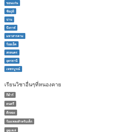
ขอนแก่น
ชัยภูมิ
น่าน
บึงกาฬ
มหาสารคาม
ร้อยเอ็ด
สกลนคร
อุดรธานี
เพชรบูรณ์
เรียนวิชาอื่นๆที่หนองคาย
กีต้าร์
ดนตรี
ตีกลอง
ร้องเพลงสำหรับเด็ก
อูคูเลเล่