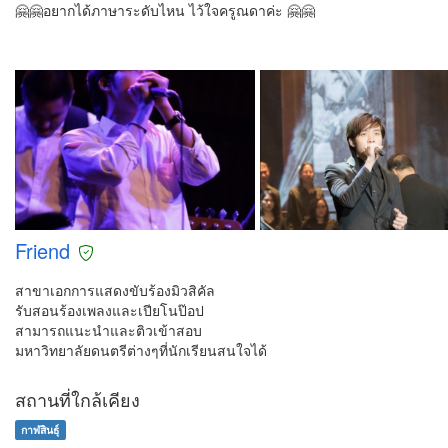
🤗🤗อยากได้ภาษาระดับไหน ไว้ใจครูณดาค่ะ 🤗🤗
Friend
สาขาเอกการแสดงขับร้องมิวสิคัล
รับสอนร้องเพลงและเปียโนป๊อป
สามารถแนะนำและติวเข้าสอบ
มหาวิทยาลัยดนตรีต่างๆที่นักเรียนสนใจได้
สถานที่ใกล้เคียง
กาฬสินธุ์