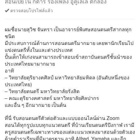
สอนเปียโน กีต้าร์ ร้องเพลง อูคูเลเล่ ตีกลอง
ตรวจสอบโปรไฟล์แล้ว
ผมชื่อนายสุวิช จันทรา เป็นอาจารย์พิเศษสอนดนตรีสากลทุก
ชนิด
มีประสบการณ์ด้านการสอนดนตรีมากมาย เคยพานักเรียนไป
แข่งดนตรีทั้งในและต่างประเทศ
ปั้นเด็กให้เก่งจนสามารถเข้าสอบเข้าสถาบันดนตรีชั้นนำของ
ประเทศไทยมามากมาย
อาทิ
– วิทยาลัยดุริยางคศิลป์ มหาวิทยาลัยมหิดล (อันดับหนึ่งของ
ประเทศไทย)
– วิทยาลัยดนตรี มหาวิทยาลัยรังสิต
– คณะดุริยางคศาสตร์ มหาวิทยาลัยศิลปากร
และอื่น ๆ อีกมากมาย เป็นต้น
ที่นี่ รับสอนดนตรีตัวต่อตัวและแบบออนไลน์ผ่าน Zoom
สอนได้ทุกรูปแบบทุกแนวดนตรี ที่บ้านเรียนดนตรีบึงกาฬ เรามี
ครูสอนดนตรีเฉพาะทางของแต่ละแนวเพลงมาสอนด้วยตัวเอง
ด้วยตำราเรียนที่มีมาตรฐาน อาทิ Alfred, Yamaha และอีก