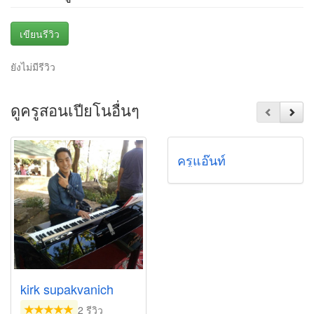
เขียนรีวิว
ยังไม่มีรีวิว
ดูครูสอนเปียโนอื่นๆ
ครูแอ๊นท์
kirk supakvanich
2 รีวิว