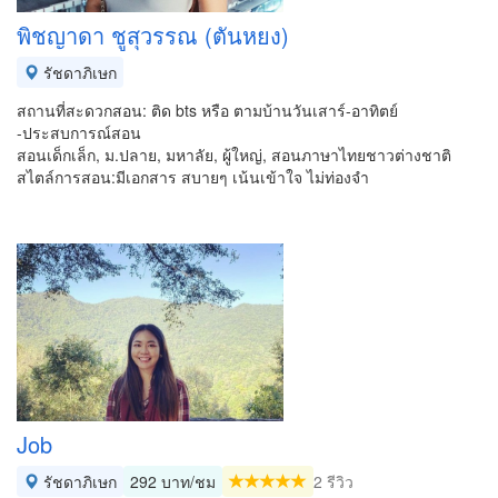
พิชญาดา ชูสุวรรณ (ตันหยง)
รัชดาภิเษก
สถานที่สะดวกสอน: ติด bts หรือ ตามบ้านวันเสาร์-อาทิตย์
-ประสบการณ์สอน
สอนเด็กเล็ก, ม.ปลาย, มหาลัย, ผู้ใหญ่, สอนภาษาไทยชาวต่างชาติ
สไตล์การสอน:มีเอกสาร สบายๆ เน้นเข้าใจ ไม่ท่องจำ
Job
รัชดาภิเษก
292 บาท/ชม
2 รีวิว